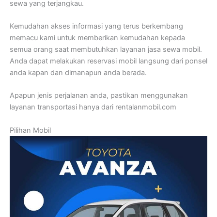
sewa yang terjangkau.
Kemudahan akses informasi yang terus berkembang
memacu kami untuk memberikan kemudahan kepada
semua orang saat membutuhkan layanan jasa sewa mobil.
Anda dapat melakukan reservasi mobil langsung dari ponsel
anda kapan dan dimanapun anda berada.
Apapun jenis perjalanan anda, pastikan menggunakan
layanan transportasi hanya dari rentalanmobil.com
Pilihan Mobil