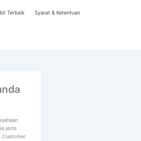
bil Terbaik
Syarat & Ketentuan
anda
usahaan
a jenis
r. Customer