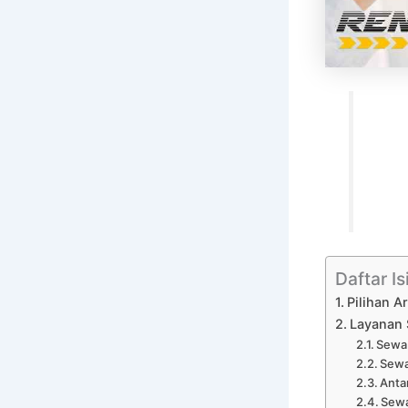
Daftar Is
Pilihan 
Layanan 
Sewa 
Sewa
Anta
Sewa