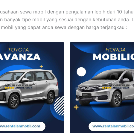
usahaan sewa mobil dengan pengalaman lebih dari 10 tahu
 banyak tipe mobil yang sesuai dengan kebutuhan anda. D
s mobil yang dapat anda sewa dengan harga terjangkau :