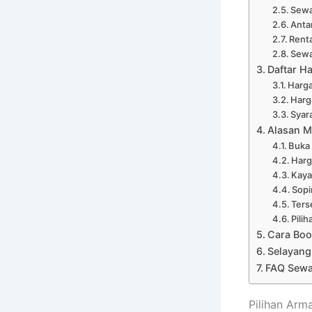
Sewa
Anta
Renta
Sewa
Daftar H
Harga
Harg
Syar
Alasan M
Buka
Harg
Kaya
Sopi
Ters
Pili
Cara Boo
Selayang
FAQ Sewa
Pilihan Arm