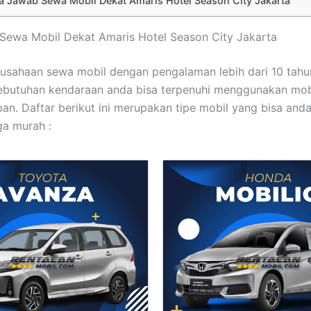
a Jawab Sewa Mobil Dekat Amaris Hotel Season City Jakarta
t Sewa Mobil Dekat Amaris Hotel Season City Jakarta
usahaan sewa mobil dengan pengalaman lebih dari 10 tahu
ebutuhan kendaraan anda bisa terpenuhi menggunakan mob
pan. Daftar berikut ini merupakan tipe mobil yang bisa and
a murah :