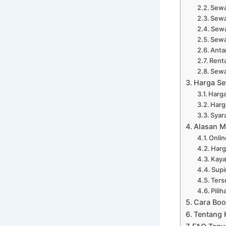
Sewa
Sewa
Sewa
Sewa
Anta
Renta
Sewa
Harga Se
Harga
Harga
Syar
Alasan M
Onli
Harg
Kaya
Supi
Ters
Pili
Cara Boo
Tentang 