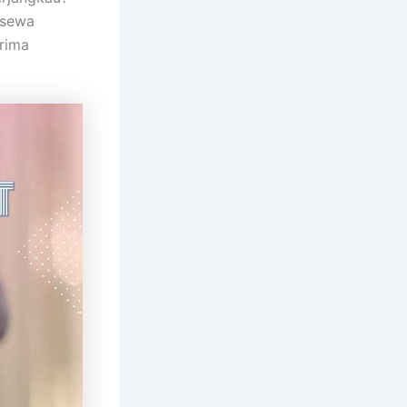
 sewa
erima