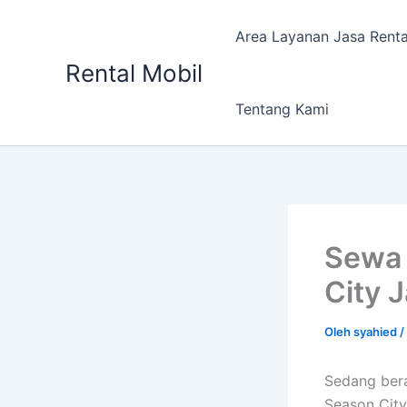
Lewati
ke
Area Layanan Jasa Renta
konten
Rental Mobil
Tentang Kami
Sewa 
City 
Oleh
syahied
/
Sedang bera
Season City