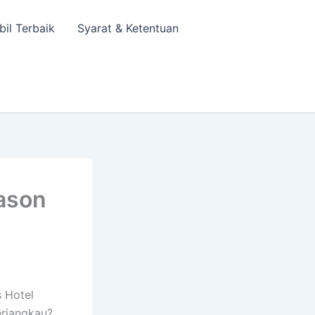
bil Terbaik
Syarat & Ketentuan
ason
 Hotel
erjangkau?