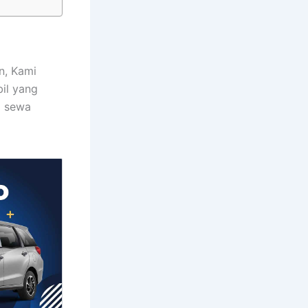
n, Kami
il yang
a sewa