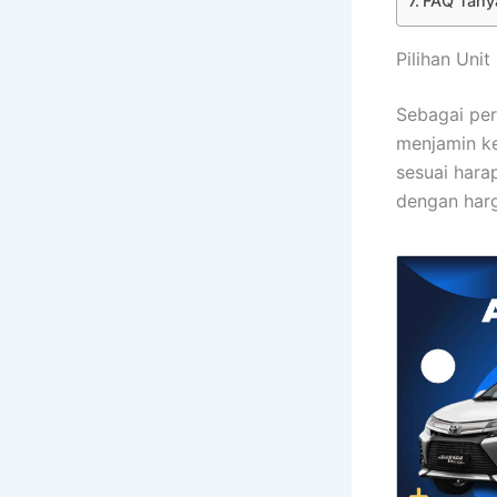
FAQ Tany
Pilihan Uni
Sebagai per
menjamin k
sesuai hara
dengan harg