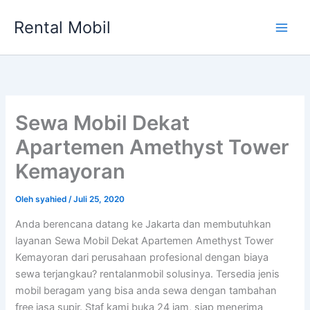
Lewati
Rental Mobil
ke
Main
konten
Men
Sewa Mobil Dekat
Apartemen Amethyst Tower
Kemayoran
Oleh
syahied
/
Juli 25, 2020
Anda berencana datang ke Jakarta dan membutuhkan
layanan Sewa Mobil Dekat Apartemen Amethyst Tower
Kemayoran dari perusahaan profesional dengan biaya
sewa terjangkau? rentalanmobil solusinya. Tersedia jenis
mobil beragam yang bisa anda sewa dengan tambahan
free jasa supir. Staf kami buka 24 jam, siap menerima