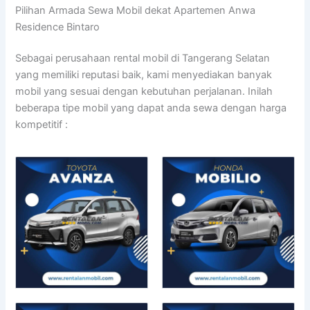
Pilihan Armada Sewa Mobil dekat Apartemen Anwa
Residence Bintaro
Sebagai perusahaan rental mobil di Tangerang Selatan
yang memiliki reputasi baik, kami menyediakan banyak
mobil yang sesuai dengan kebutuhan perjalanan. Inilah
beberapa tipe mobil yang dapat anda sewa dengan harga
kompetitif :