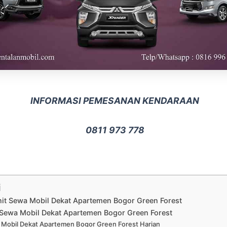
INFORMASI PEMESANAN KENDARAAN
0811 973 778
i
nit Sewa Mobil Dekat Apartemen Bogor Green Forest
Sewa Mobil Dekat Apartemen Bogor Green Forest
Mobil Dekat Apartemen Bogor Green Forest Harian