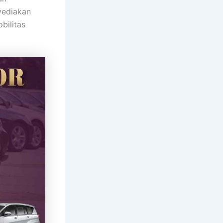
yediakan
bilitas