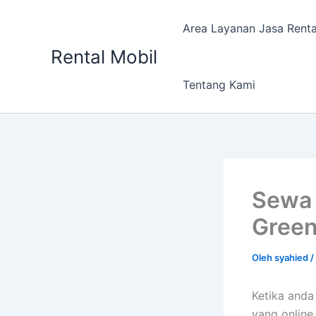
Lewati
ke
Area Layanan Jasa Renta
konten
Rental Mobil
Tentang Kami
Sewa 
Green
Oleh
syahied
/
Ketika anda
yang online