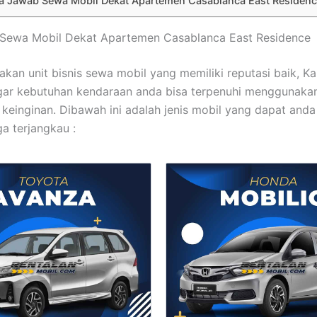
a Jawab Sewa Mobil Dekat Apartemen Casablanca East Residen
t Sewa Mobil Dekat Apartemen Casablanca East Residence
kan unit bisnis sewa mobil yang memiliki reputasi baik, K
gar kebutuhan kendaraan anda bisa terpenuhi menggunaka
 keinginan. Dibawah ini adalah jenis mobil yang dapat and
a terjangkau :