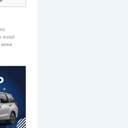
ce
ami
n mobil
a sewa