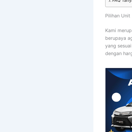
FAQ Tany
Pilihan Uni
Kami merupa
berupaya a
yang sesuai
dengan harg