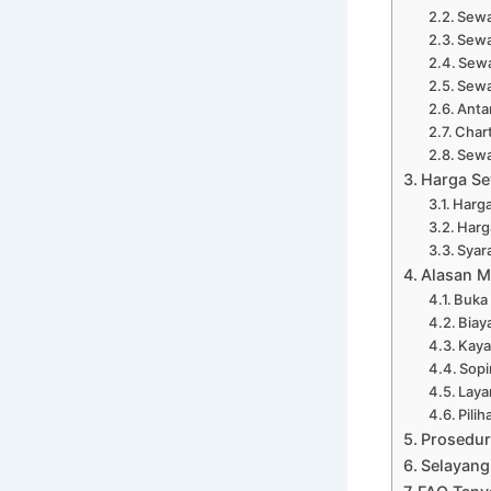
Sewa
Sewa
Sewa
Sewa
Anta
Chart
Sewa
Harga Se
Harga
Harga
Syar
Alasan M
Buka
Biay
Kaya
Sopi
Laya
Pili
Prosedur
Selayang