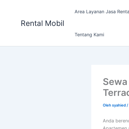
Lewati
ke
Area Layanan Jasa Renta
konten
Rental Mobil
Tentang Kami
Sewa 
Terra
Oleh
syahied
/
Anda berenc
Apartemen 