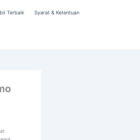
bil Terbaik
Syarat & Ketentuan
mo
at
sewa