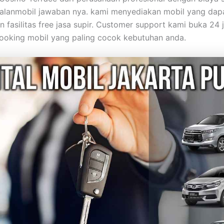
alanmobil jawaban nya. kami menyediakan mobil yang dap
 fasilitas free jasa supir. Customer support kami buka 24 
oking mobil yang paling cocok kebutuhan anda.