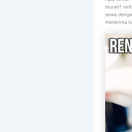
murah? rent
sewa dengan
menerima bo