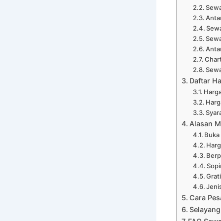
Sewa
Anta
Sewa
Sewa
Anta
Chart
Sewa
Daftar H
Harga
Harg
Syar
Alasan M
Buka
Harg
Ber
Sopi
Grat
Jeni
Cara Pes
Selayang