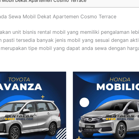
 Mobil Dekat Apartemen Cosmo Terrace
mada Sewa Mobil Dekat Apartemen Cosmo Terrace
kan unit bisnis rental mobil yang memiliki pengalaman lebi
h pasti tersedia banyak jenis mobil yang sesuai dengan akti
 merupakan tipe mobil yang dapat anda sewa dengan harg