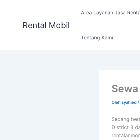
Lewati
ke
Area Layanan Jasa Renta
konten
Rental Mobil
Tentang Kami
Sewa 
Oleh
syahied
/
Sedang bera
District 8 
rentalanmob