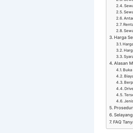
Sewa
Sewa
Anta
Renta
Sewa
Harga Se
Harga
Harg
Syar
Alasan M
Buka
Biay
Ber
Driv
Ters
Jeni
Prosedur
Selayang
FAQ Tany