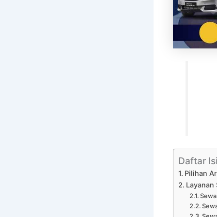
Daftar Is
Pilihan A
Layanan 
Sewa 
Sewa
Sewa