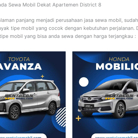
ada Sewa Mobil Dekat Apartemen District 8
laman panjang menjadi perusahaan jasa sewa mobil, sudah
nyak tipe mobil yang cocok dengan kebutuhan perjalanan. 
ipe mobil yang bisa anda sewa dengan harga terjangkau :