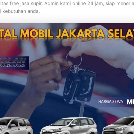
itas free jasa supir. Admin kami online 24 jam, siap meneri
i kebutuhan anda.