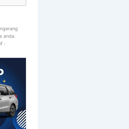
angerang
s anda.
f :