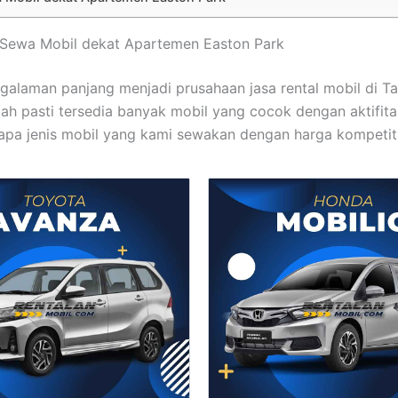
t Sewa Mobil dekat Apartemen Easton Park
alaman panjang menjadi prusahaan jasa rental mobil di T
dah pasti tersedia banyak mobil yang cocok dengan aktifita
rapa jenis mobil yang kami sewakan dengan harga kompetiti