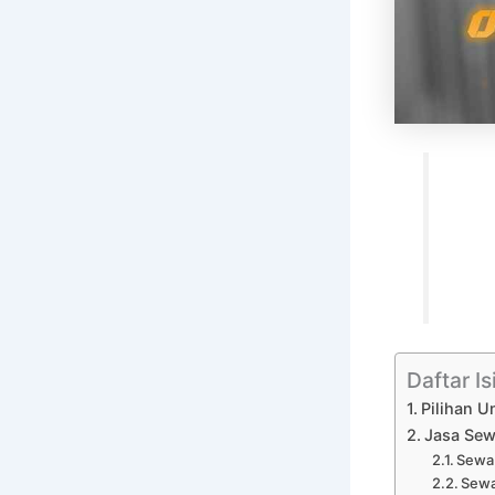
Daftar Is
Pilihan U
Jasa Sew
Sewa 
Sewa