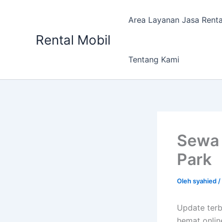
Lewati
ke
Area Layanan Jasa Renta
konten
Rental Mobil
Tentang Kami
Sewa 
Park
Oleh
syahied
/
Update ter
hemat onlin