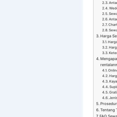
Anta
Wedd
Sewa
Anta
Char
Sewa
Harga Se
Harga
Harg
Kete
Mengapa 
rentalan
Onli
Harg
Kaya
Supi
Grat
Jeni
Prosedur
Tentang 
FAQ Sewa