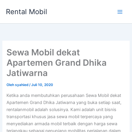
Lewati
Rental Mobil
ke
Main
konten
Men
Sewa Mobil dekat
Apartemen Grand Dhika
Jatiwarna
Oleh
syahied
/
Juli 10, 2020
Ketika anda membutuhkan perusahaan Sewa Mobil dekat
Apartemen Grand Dhika Jatiwarna yang buka setiap saat,
rentalanmobil adalah solusinya. Kami adalah unit bisnis
transportasi khusus jasa sewa mobil terpercaya yang
menyediakan armada mobil terbaik dengan harga sewa
terjangkau sebagai penunjang mobilitas perjalanan dalam