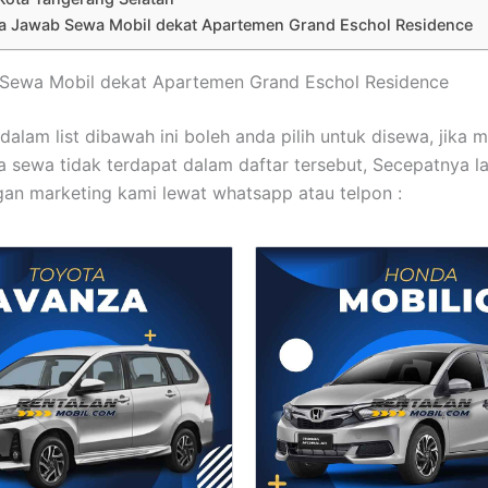
a Jawab Sewa Mobil dekat Apartemen Grand Eschol Residence
t Sewa Mobil dekat Apartemen Grand Eschol Residence
dalam list dibawah ini boleh anda pilih untuk disewa, jika 
 sewa tidak terdapat dalam daftar tersebut, Secepatnya l
an marketing kami lewat whatsapp atau telpon :