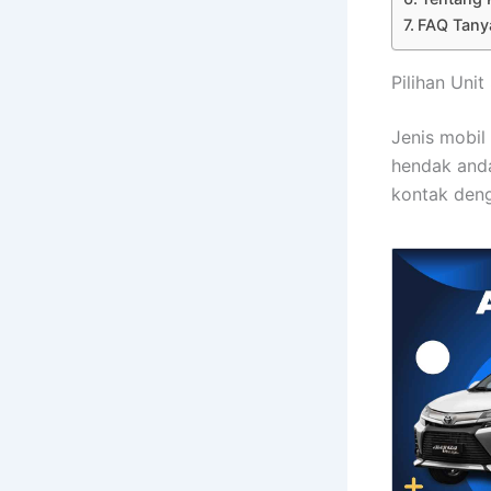
FAQ Tany
Pilihan Uni
Jenis mobil 
hendak anda
kontak deng