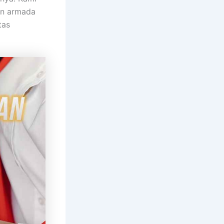
an armada
tas