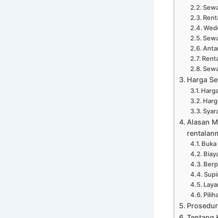
Sewa
Rent
Wedd
Sewa
Anta
Renta
Sewa
Harga Se
Harga
Harg
Syar
Alasan M
rentalan
Buka
Biay
Ber
Supi
Laya
Pili
Prosedur
Tentang 