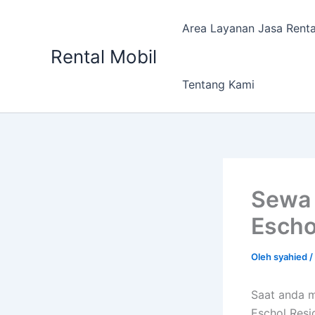
Lewati
ke
Area Layanan Jasa Renta
konten
Rental Mobil
Tentang Kami
Sewa 
Escho
Oleh
syahied
/
Saat anda 
Eschol Resi