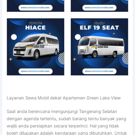
Layanan Sewa Mobil dekat Apartemen Green Lake View
Saat anda berencana mengunjungi Tangerang Selatan
dengan agenda tertentu, sudah barang tentu banyak yang
wajib anda persiapkan secara terperinci. Hal yang tidak
boleh dilupakan adalah kendaraan yang dibutuhkan. Untuk