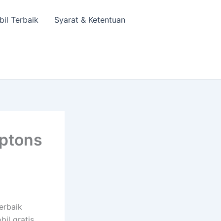
bil Terbaik
Syarat & Ketentuan
ptons
erbaik
il gratis