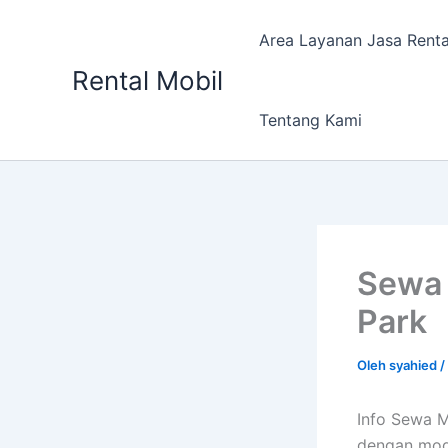
Lewati
ke
Area Layanan Jasa Renta
konten
Rental Mobil
Tentang Kami
Sewa 
Park
Oleh
syahied
/
Info Sewa M
dengan mode