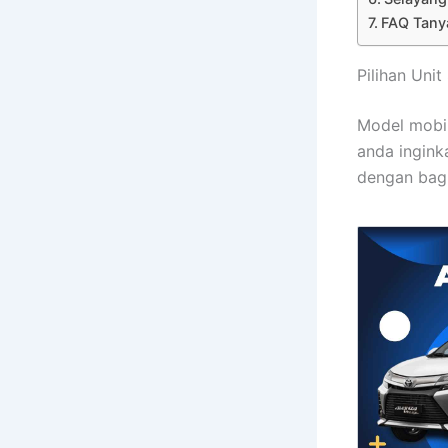
FAQ Tany
Pilihan Un
Model mobil
anda ingink
dengan bagi