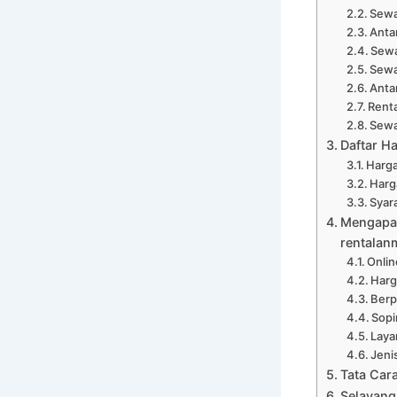
Sewa
Anta
Sewa
Sewa
Anta
Renta
Sewa
Daftar H
Harga
Harg
Syar
Mengapa 
rentalan
Onli
Harg
Ber
Sopi
Laya
Jeni
Tata Car
Selayang