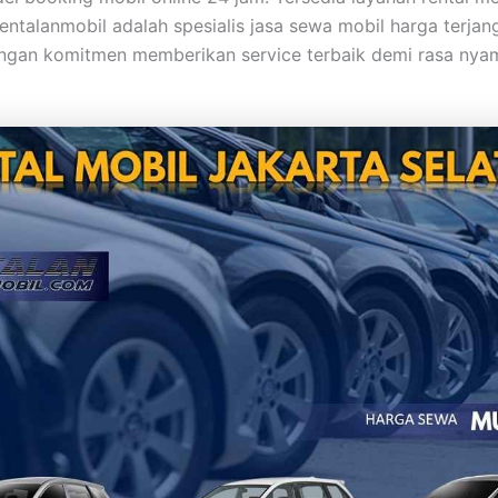
Rentalanmobil adalah spesialis jasa sewa mobil harga terjan
ngan komitmen memberikan service terbaik demi rasa nyam