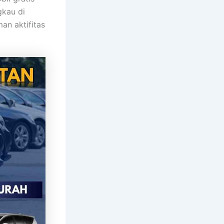
gkau di
an aktifitas