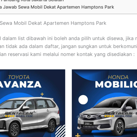
a Jawab Sewa Mobil Dekat Apartemen Hamptons Park
it Sewa Mobil Dekat Apartemen Hamptons Park
 dalam list dibawah ini boleh anda pilih untuk disewa, jika
an tidak ada dalam daftar, jangan sungkan untuk berkomun
an reservasi kami melalui nomer kontak yang disediakan :