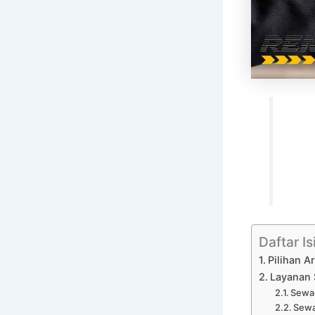
Daftar Is
Pilihan A
Layanan 
Sewa 
Sewa