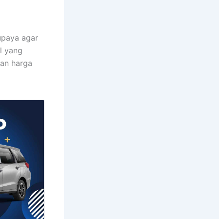
upaya agar
l yang
gan harga