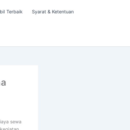
bil Terbaik
Syarat & Ketentuan
na
biaya sewa
 kegiatan