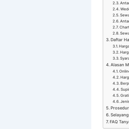
Anta
Wedd
Sewa
Anta
Chart
Sewa
Daftar H
Harga
Harg
Syar
Alasan M
Onli
Harg
Ber
Supi
Grat
Jeni
Prosedur
Selayang
FAQ Tany