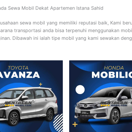
ada Sewa Mobil Dekat Apartemen Istana Sahid
usahaan sewa mobil yang memiliki reputasi baik, Kami ber
arana transportasi anda bisa terpenuhi menggunakan mobi
ginan. Dibawah ini ialah tipe mobil yang kami sewakan den