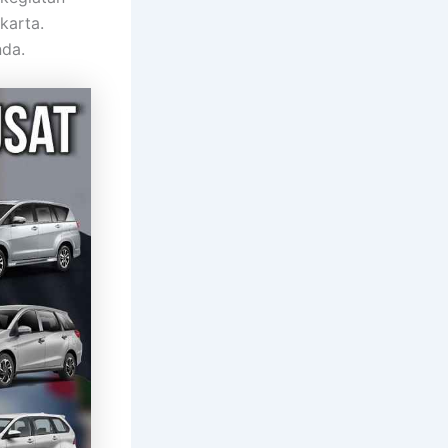
karta.
nda.