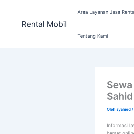
Lewati
ke
Area Layanan Jasa Renta
konten
Rental Mobil
Tentang Kami
Sewa 
Sahid
Oleh
syahied
/
Informasi l
hemat onlin