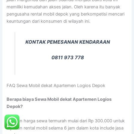
memiliki kemudahan akses jalan. Oleh karena itu banyak
pengusaha rental mobil depok yang berkompetisi mencari
keuntungan dari konsumen di wilayah ini.
KONTAK PEMESANAN KENDARAAN
0811 973 778
FAQ Sewa Mobil dekat Apartemen Logios Depok
Berapa biaya Sewa Mobil dekat Apartemen Logios
Depok?
Adapun harga sewa termurah mulai dari Rp 300.000 untuk
layanan rental mobil selama 6 jam dalam kota include jasa