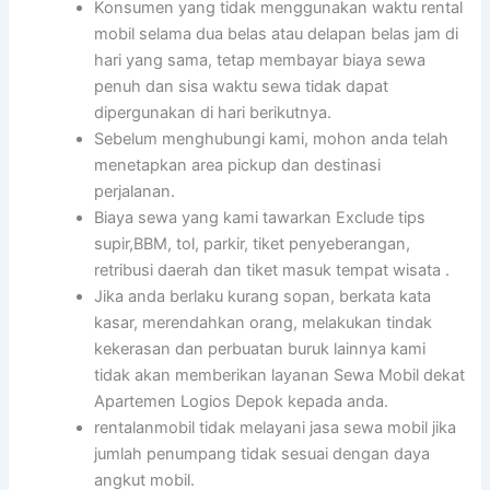
Konsumen yang tidak menggunakan waktu rental
mobil selama dua belas atau delapan belas jam di
hari yang sama, tetap membayar biaya sewa
penuh dan sisa waktu sewa tidak dapat
dipergunakan di hari berikutnya.
Sebelum menghubungi kami, mohon anda telah
menetapkan area pickup dan destinasi
perjalanan.
Biaya sewa yang kami tawarkan Exclude tips
supir,BBM, tol, parkir, tiket penyeberangan,
retribusi daerah dan tiket masuk tempat wisata .
Jika anda berlaku kurang sopan, berkata kata
kasar, merendahkan orang, melakukan tindak
kekerasan dan perbuatan buruk lainnya kami
tidak akan memberikan layanan Sewa Mobil dekat
Apartemen Logios Depok kepada anda.
rentalanmobil tidak melayani jasa sewa mobil jika
jumlah penumpang tidak sesuai dengan daya
angkut mobil.