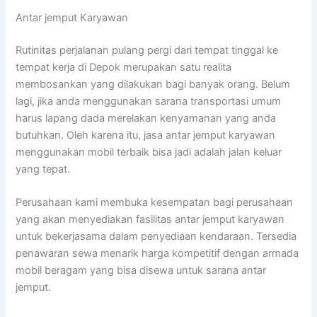
Antar jemput Karyawan
Rutinitas perjalanan pulang pergi dari tempat tinggal ke
tempat kerja di Depok merupakan satu realita
membosankan yang dilakukan bagi banyak orang. Belum
lagi, jika anda menggunakan sarana transportasi umum
harus lapang dada merelakan kenyamanan yang anda
butuhkan. Oleh karena itu, jasa antar jemput karyawan
menggunakan mobil terbaik bisa jadi adalah jalan keluar
yang tepat.
Perusahaan kami membuka kesempatan bagi perusahaan
yang akan menyediakan fasilitas antar jemput karyawan
untuk bekerjasama dalam penyediaan kendaraan. Tersedia
penawaran sewa menarik harga kompetitif dengan armada
mobil beragam yang bisa disewa untuk sarana antar
jemput.