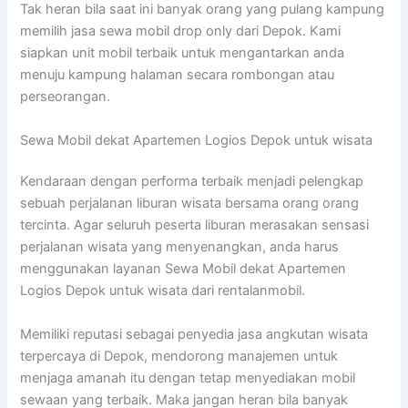
Tak heran bila saat ini banyak orang yang pulang kampung
memilih jasa sewa mobil drop only dari Depok. Kami
siapkan unit mobil terbaik untuk mengantarkan anda
menuju kampung halaman secara rombongan atau
perseorangan.
Sewa Mobil dekat Apartemen Logios Depok untuk wisata
Kendaraan dengan performa terbaik menjadi pelengkap
sebuah perjalanan liburan wisata bersama orang orang
tercinta. Agar seluruh peserta liburan merasakan sensasi
perjalanan wisata yang menyenangkan, anda harus
menggunakan layanan Sewa Mobil dekat Apartemen
Logios Depok untuk wisata dari rentalanmobil.
Memiliki reputasi sebagai penyedia jasa angkutan wisata
terpercaya di Depok, mendorong manajemen untuk
menjaga amanah itu dengan tetap menyediakan mobil
sewaan yang terbaik. Maka jangan heran bila banyak