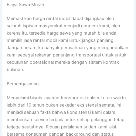
Biaya Sewa Murah
Memastikan harga rental mobil dapat dijangkau oleh
seluruh lapisan masyarakat menjadi concern kami, oleh
karena itu, tersedia harga sewa yang murah bila anda
memilih jasa rental mobil kami untuk jangka panjang.
Jangan heran jika banyak perusahaan yang mengandalkan
kami sebagai rekanan penunjang transportasi untuk untuk
kebutuhan operasional mereka dengan sistem kontrak
bulanan.
Berpengalaman
Menyelami bisnis layanan transportasi dalam kurun waktu
lebih dari 10 tahun bukan sekedar eksistensi semata, ini
menjadi sebuah fakta bahwa konsistensi kami dalam
memberikan service terbaik untuk setiap pelanggan tetap
terjaga seutuhnya. Ribuan perjalanan sudah kami lalui
bersama konsumen dengan background dan status