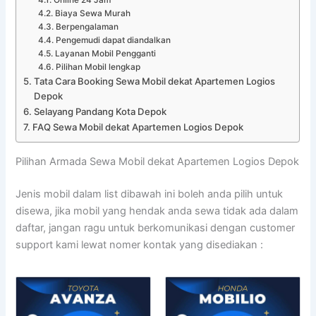
Online 24 Jam
Biaya Sewa Murah
Berpengalaman
Pengemudi dapat diandalkan
Layanan Mobil Pengganti
Pilihan Mobil lengkap
Tata Cara Booking Sewa Mobil dekat Apartemen Logios
Depok
Selayang Pandang Kota Depok
FAQ Sewa Mobil dekat Apartemen Logios Depok
Pilihan Armada Sewa Mobil dekat Apartemen Logios Depok
Jenis mobil dalam list dibawah ini boleh anda pilih untuk
disewa, jika mobil yang hendak anda sewa tidak ada dalam
daftar, jangan ragu untuk berkomunikasi dengan customer
support kami lewat nomer kontak yang disediakan :