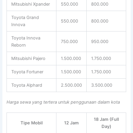
Mitsubishi Xpander
550.000
800.000
Toyota Grand
550.000
800.000
Innova
Toyota Innova
750.000
950.000
Reborn
Mitsubishi Pajero
1.500.000
1.750.000
Toyota Fortuner
1.500.000
1.750.000
Toyota Alphard
2.500.000
3.500.000
Harga sewa yang tertera untuk penggunaan dalam kota
18 Jam (Full
Tipe Mobil
12 Jam
Day)