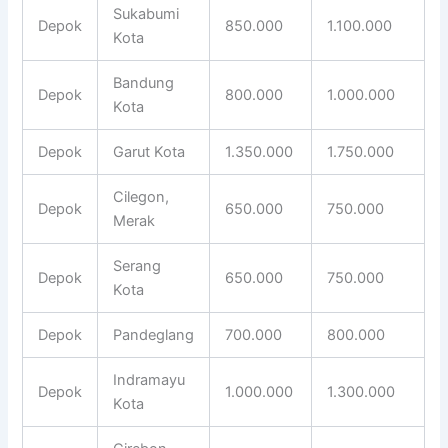
Sukabumi
Depok
850.000
1.100.000
Kota
Bandung
Depok
800.000
1.000.000
Kota
Depok
Garut Kota
1.350.000
1.750.000
Cilegon,
Depok
650.000
750.000
Merak
Serang
Depok
650.000
750.000
Kota
Depok
Pandeglang
700.000
800.000
Indramayu
Depok
1.000.000
1.300.000
Kota