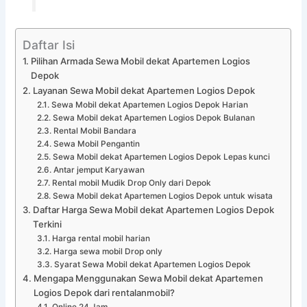
Daftar Isi
Pilihan Armada Sewa Mobil dekat Apartemen Logios
Depok
Layanan Sewa Mobil dekat Apartemen Logios Depok
Sewa Mobil dekat Apartemen Logios Depok Harian
Sewa Mobil dekat Apartemen Logios Depok Bulanan
Rental Mobil Bandara
Sewa Mobil Pengantin
Sewa Mobil dekat Apartemen Logios Depok Lepas kunci
Antar jemput Karyawan
Rental mobil Mudik Drop Only dari Depok
Sewa Mobil dekat Apartemen Logios Depok untuk wisata
Daftar Harga Sewa Mobil dekat Apartemen Logios Depok
Terkini
Harga rental mobil harian
Harga sewa mobil Drop only
Syarat Sewa Mobil dekat Apartemen Logios Depok
Mengapa Menggunakan Sewa Mobil dekat Apartemen
Logios Depok dari rentalanmobil?