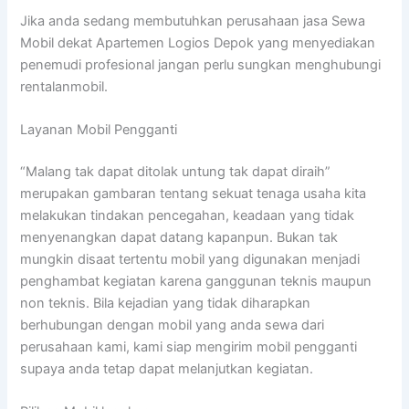
Jika anda sedang membutuhkan perusahaan jasa Sewa
Mobil dekat Apartemen Logios Depok yang menyediakan
penemudi profesional jangan perlu sungkan menghubungi
rentalanmobil.
Layanan Mobil Pengganti
“Malang tak dapat ditolak untung tak dapat diraih”
merupakan gambaran tentang sekuat tenaga usaha kita
melakukan tindakan pencegahan, keadaan yang tidak
menyenangkan dapat datang kapanpun. Bukan tak
mungkin disaat tertentu mobil yang digunakan menjadi
penghambat kegiatan karena ganggunan teknis maupun
non teknis. Bila kejadian yang tidak diharapkan
berhubungan dengan mobil yang anda sewa dari
perusahaan kami, kami siap mengirim mobil pengganti
supaya anda tetap dapat melanjutkan kegiatan.