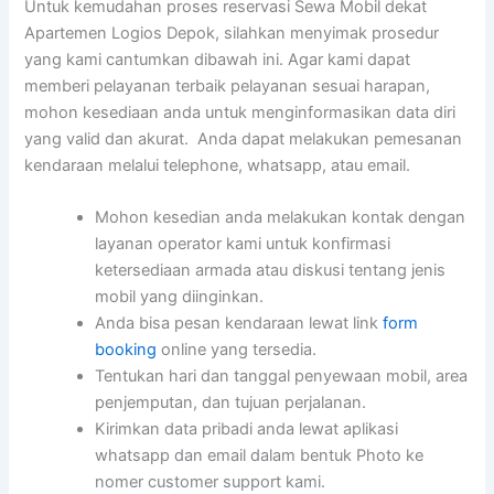
Untuk kemudahan proses reservasi Sewa Mobil dekat
Apartemen Logios Depok, silahkan menyimak prosedur
yang kami cantumkan dibawah ini. Agar kami dapat
memberi pelayanan terbaik pelayanan sesuai harapan,
mohon kesediaan anda untuk menginformasikan data diri
yang valid dan akurat. Anda dapat melakukan pemesanan
kendaraan melalui telephone, whatsapp, atau email.
Mohon kesedian anda melakukan kontak dengan
layanan operator kami untuk konfirmasi
ketersediaan armada atau diskusi tentang jenis
mobil yang diinginkan.
Anda bisa pesan kendaraan lewat link
form
booking
online yang tersedia.
Tentukan hari dan tanggal penyewaan mobil, area
penjemputan, dan tujuan perjalanan.
Kirimkan data pribadi anda lewat aplikasi
whatsapp dan email dalam bentuk Photo ke
nomer customer support kami.