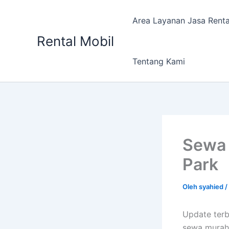
Lewati
ke
Area Layanan Jasa Renta
konten
Rental Mobil
Tentang Kami
Sewa 
Park
Oleh
syahied
/
Update ter
sewa murah 