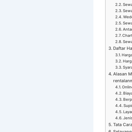
Sewa
Sewa
Wedd
Sewa
Anta
Chart
Sewa
Daftar H
Harga
Harg
Syar
Alasan M
rentalan
Onli
Biay
Ber
Supi
Laya
Jeni
Tata Car
Selayang