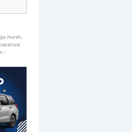
rga murah,
ecepatnya
n :