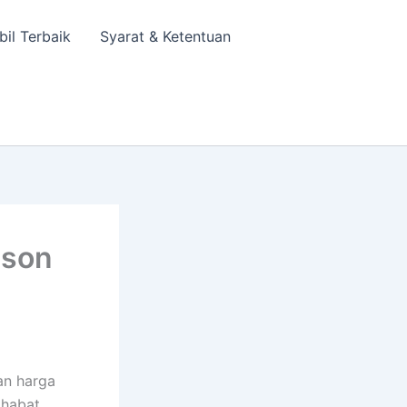
bil Terbaik
Syarat & Ketentuan
ison
an harga
ahabat