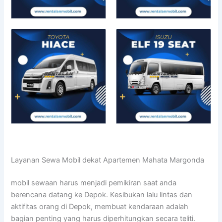
Layanan Sewa Mobil dekat Apartemen Mahata Margonda
mobil sewaan harus menjadi pemikiran saat anda
berencana datang ke Depok. Kesibukan lalu lintas dan
aktifitas orang di Depok, membuat kendaraan adalah
bagian penting yang harus diperhitungkan secara teliti.