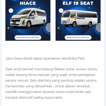
Jasa Sewa Mobil dekat Apartemen Mardhika Park
Saat anda berniat mendatangi Bekasi untuk urusan bisnis,
sudah barang tentu banyak yang wajib anda persiapkan
secara cermat. Satu diantara yang penting adalah sarana
transportasi yang dibutuhkan. Untuk alasan tersebut,
memilih menggunakan layanan sewa mobil boleh jadi
menjadi alternatif paling reasonable.