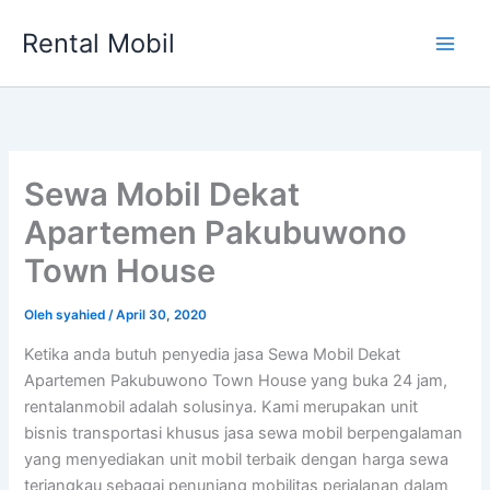
Lewati
Rental Mobil
ke
Main
konten
Men
Sewa Mobil Dekat
Apartemen Pakubuwono
Town House
Oleh
syahied
/
April 30, 2020
Ketika anda butuh penyedia jasa Sewa Mobil Dekat
Apartemen Pakubuwono Town House yang buka 24 jam,
rentalanmobil adalah solusinya. Kami merupakan unit
bisnis transportasi khusus jasa sewa mobil berpengalaman
yang menyediakan unit mobil terbaik dengan harga sewa
terjangkau sebagai penunjang mobilitas perjalanan dalam