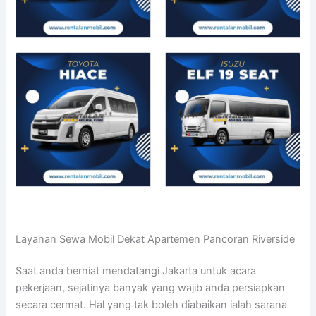
Layanan Sewa Mobil Dekat Apartemen Pancoran Riverside
Saat anda berniat mendatangi Jakarta untuk acara
pekerjaan, sejatinya banyak yang wajib anda persiapkan
secara cermat. Hal yang tak boleh diabaikan ialah sarana