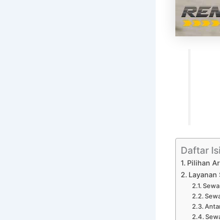
Daftar Is
Pilihan A
Layanan 
Sewa 
Sewa
Anta
Sewa