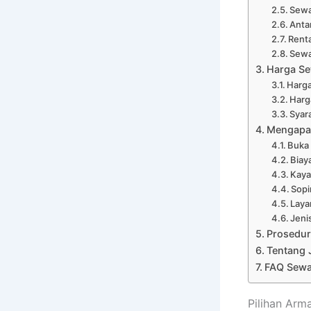
Sewa
Anta
Renta
Sewa
Harga Se
Harga
Harga
Syar
Mengapa 
Buka
Biay
Kaya
Sopi
Laya
Jeni
Prosedur
Tentang 
FAQ Sewa
Pilihan Arm