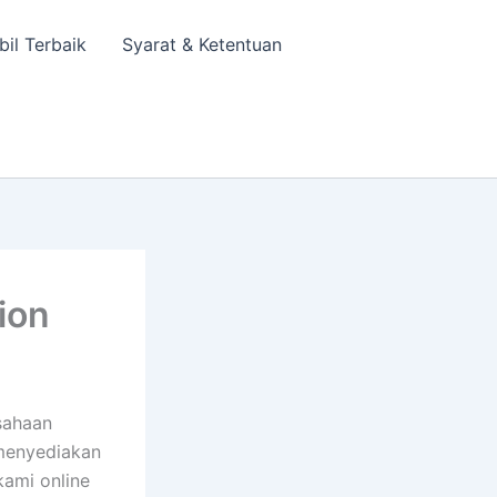
bil Terbaik
Syarat & Ketentuan
ion
sahaan
 menyediakan
kami online