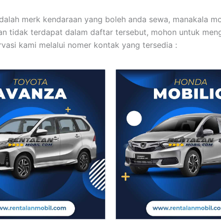
 adalah merk kendaraan yang boleh anda sewa, manakala mo
an tidak terdapat dalam daftar tersebut, mohon untuk men
rvasi kami melalui nomer kontak yang tersedia :