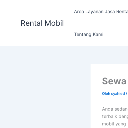
Lewati
ke
Area Layanan Jasa Renta
konten
Rental Mobil
Tentang Kami
Sewa 
Oleh
syahied
/
Anda sedang
terbaik den
mobil yang 