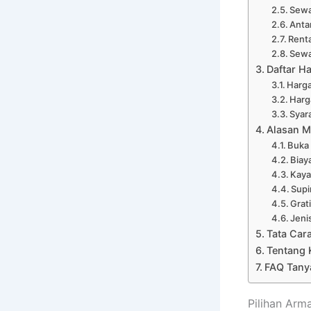
Sewa
Anta
Renta
Sewa
Daftar H
Harga
Harg
Syar
Alasan M
Buka
Biay
Kaya
Supi
Grat
Jeni
Tata Car
Tentang 
FAQ Tany
Pilihan Ar