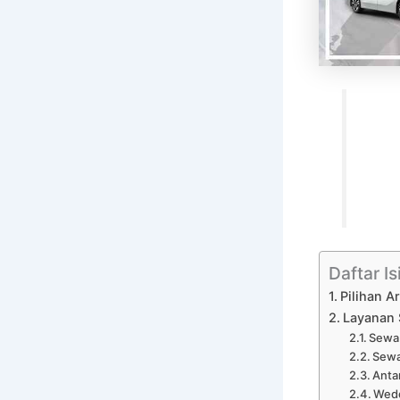
Daftar Is
Pilihan 
Layanan 
Sewa 
Sewa
Anta
Wedd