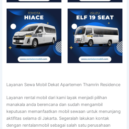
Layanan Sewa Mobil Dekat Apartemen Thamrin Residence
Layanan rental mobil dari kami layak menjadi pilihan
manakala anda berencana dan sudah mengambil
keputusan memanfaatkan mobil sewaan untuk menunjang
aktifitas selama di Jakarta. Segeralah lakukan kontak
dengan rentalanmobil sebagai salah satu perusahaan