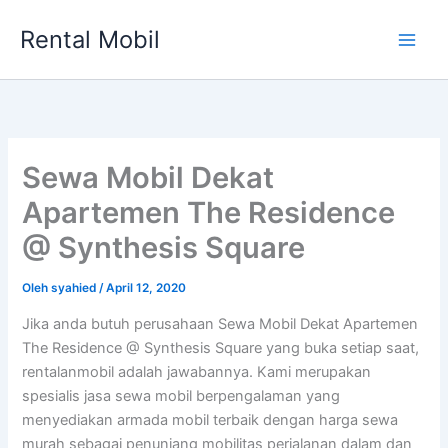
Lewati
Rental Mobil
ke
Main
konten
Men
Sewa Mobil Dekat
Apartemen The Residence
@ Synthesis Square
Oleh
syahied
/
April 12, 2020
Jika anda butuh perusahaan Sewa Mobil Dekat Apartemen
The Residence @ Synthesis Square yang buka setiap saat,
rentalanmobil adalah jawabannya. Kami merupakan
spesialis jasa sewa mobil berpengalaman yang
menyediakan armada mobil terbaik dengan harga sewa
murah sebagai penunjang mobilitas perjalanan dalam dan