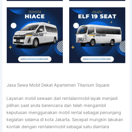
Jasa Sewa Mobil Dekat Apartemen Titanium Square
Layanan mobil sewaan dari rentalanmobil layak menjadi
pilihan saat anda berencana dan telah mengambil
keputusan menggunakan mobil rental sebagai penunjang
kegiatan selama di kota Jakarta. Secepat mungkin lakukan
kontak dengan rentalanmobil sebagai satu diantara