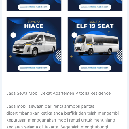
Jasa Sewa Mobil Dekat Apartemen Vittoria Residence
Jasa mobil sewaan dari rentalanmobil pantas
dipertimbangkan ketika anda berfikir dan telah mengambil
keputusan menggunakan mobil rental untuk menunjang
kegiatan selama di Jakarta. Segeralah menghubungi