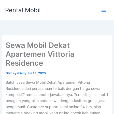
Lewati
Rental Mobil
ke
Main
konten
Men
Sewa Mobil Dekat
Apartemen Vittoria
Residence
Oleh
syahied
/
Juli 13, 2020
Butuh Jasa Sewa Mobil Dekat Apartemen Vittoria
Residence dari perusahaan terbaik dengan harga sewa
kompetitif? rentalanmobil jawaban nya. Tersedia jenis mobil
beragam yang bisa anda sewa dengan fasilitas gratis jasa
pengemudi. Customer support kami online 24 jam, siap
menerima booking mobil yang paling cocok kebutuhan