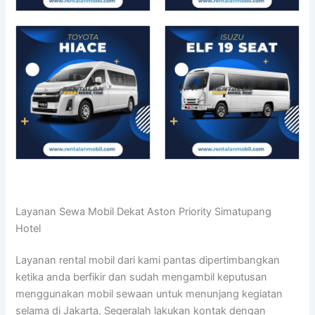
Layanan Sewa Mobil Dekat Aston Priority Simatupang
Hotel
Layanan rental mobil dari kami pantas dipertimbangkan
ketika anda berfikir dan sudah mengambil keputusan
menggunakan mobil sewaan untuk menunjang kegiatan
selama di Jakarta. Segeralah lakukan kontak dengan