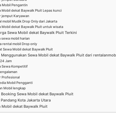
 Mobil Pengantin
 Mobil dekat Baywalk Pluit Lepas kunci
r jemput Karyawan
l mobil Mudik Drop Only dari Jakarta
 Mobil dekat Baywalk Pluit untuk wisata
rga Sewa Mobil dekat Baywalk Pluit Terkini
 sewa mobil harian
a rental mobil Drop only
at Sewa Mobil dekat Baywalk Pluit
Menggunakan Sewa Mobil dekat Baywalk Pluit dari rentalanmob
 24 Jam
a Sewa Kompetitif
pengalaman
r Profesional
edia Mobil Pengganti
han Mobil lengkap
 Booking Sewa Mobil dekat Baywalk Pluit
 Pandang Kota Jakarta Utara
Mobil dekat Baywalk Pluit