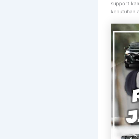
support kam
kebutuhan 