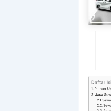
Daftar Is
Pilihan U
Jasa Sew
Sewa 
Sewa
Anta