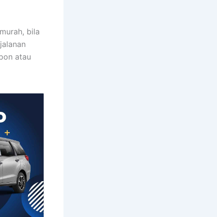
murah, bila
jalanan
lpon atau