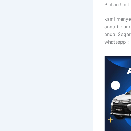
Pilihan Uni
kami menyew
anda belum 
anda, Seger
whatsapp :