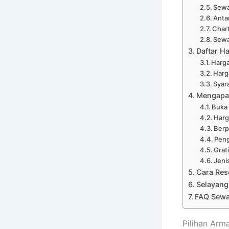
Sewa
Anta
Char
Sewa
Daftar H
Harga
Harg
Syar
Mengapa 
Buka
Harg
Ber
Peng
Grat
Jeni
Cara Res
Selayang
FAQ Sewa
Pilihan Arm