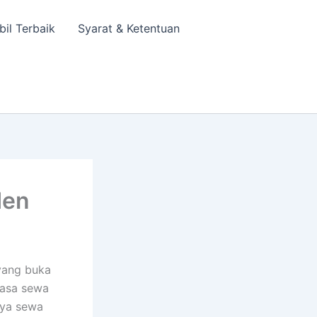
bil Terbaik
Syarat & Ketentuan
den
yang buka
jasa sewa
aya sewa