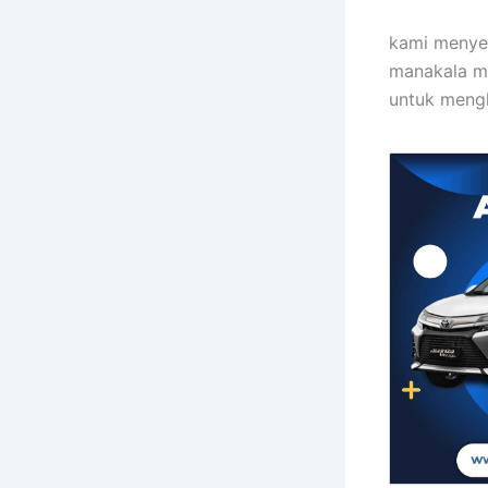
kami menyew
manakala mo
untuk mengh