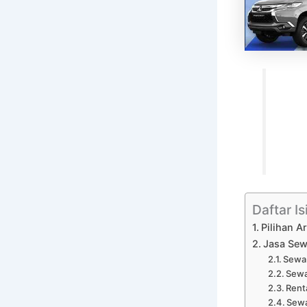
Daftar Is
Pilihan A
Jasa Sew
Sewa 
Sewa
Rent
Sewa