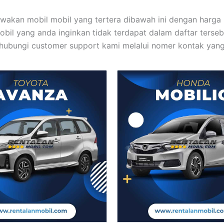
akan mobil mobil yang tertera dibawah ini dengan harga
bil yang anda inginkan tidak terdapat dalam daftar terse
ubungi customer support kami melalui nomer kontak yang 