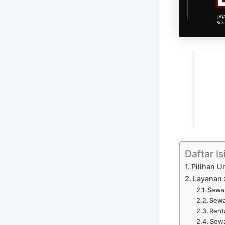
Daftar Is
Pilihan U
Layanan 
Sewa 
Sewa
Rent
Sewa