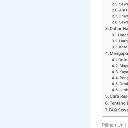
Sewa
Anta
Char
Sewa
Daftar Ha
Harga
Harg
Kete
Mengapa 
Onli
Biay
Kaya
Peng
Grat
Jeni
Cara Res
Tentang 
FAQ Sewa 
Pilihan Uni