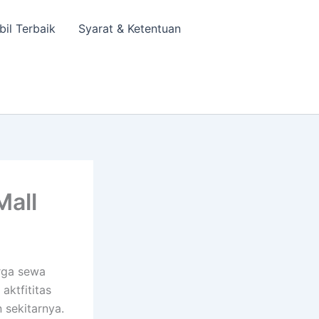
bil Terbaik
Syarat & Ketentuan
Mall
rga sewa
aktfititas
 sekitarnya.