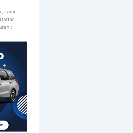
k, kami
Daftar
urah :