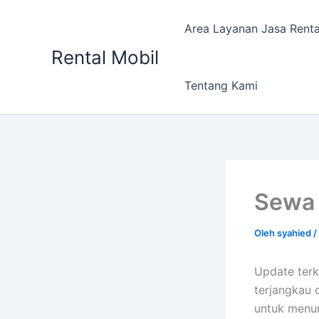
Lewati
ke
Area Layanan Jasa Renta
konten
Rental Mobil
Tentang Kami
Sewa 
Oleh
syahied
/
Update terk
terjangkau o
untuk menun