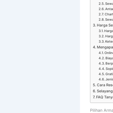
Sewa
Anta
Chart
Sewa
Harga Se
Harga
Harg
Kete
Mengapa 
Onli
Biay
Ber
Sopi
Grat
Jeni
Cara Res
Selayang
FAQ Tany
Pilihan Arm