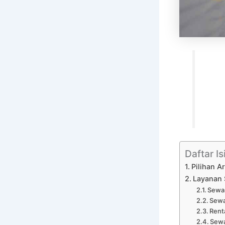
Daftar Is
Pilihan A
Layanan 
Sewa 
Sewa
Rent
Sewa