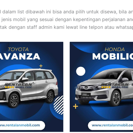
dalam list dibawah ini bisa anda pilih untuk disewa, bila a
enis mobil yang sesuai dengan kepentingan perjalanan an
tak dengan staff admin kami lewat line telpon atau whatsa