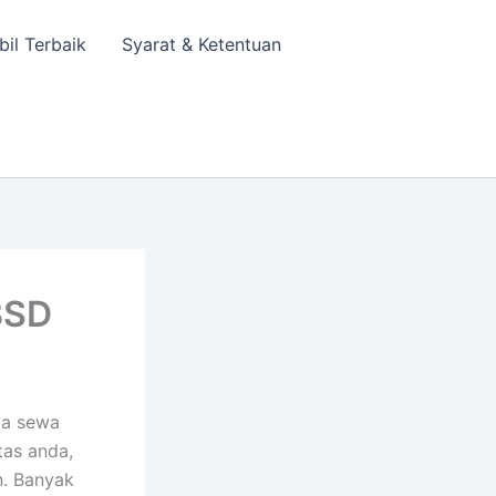
bil Terbaik
Syarat & Ketentuan
BSD
ya sewa
tas anda,
n. Banyak