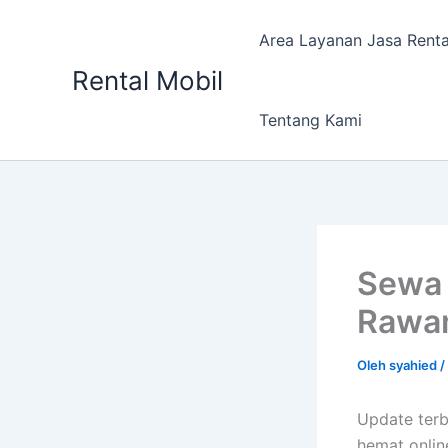
Lewati
ke
Area Layanan Jasa Renta
konten
Rental Mobil
Tentang Kami
Sewa 
Rawa
Oleh
syahied
/
Update ter
hemat onlin