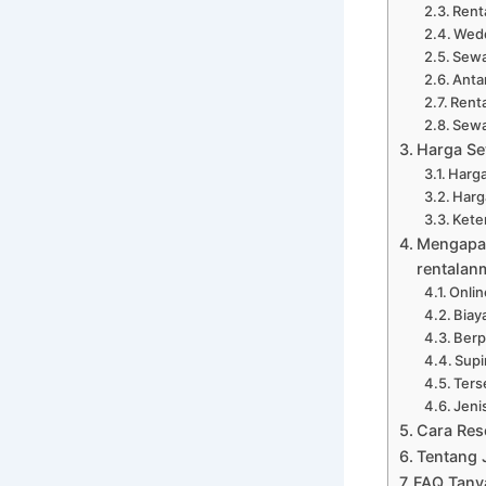
Rent
Wedd
Sewa
Anta
Renta
Sewa
Harga Se
Harga
Harga
Kete
Mengapa 
rentalan
Onli
Biay
Ber
Supi
Ters
Jeni
Cara Res
Tentang 
FAQ Tany