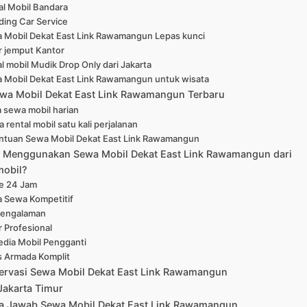
al Mobil Bandara
ing Car Service
 Mobil Dekat East Link Rawamangun Lepas kunci
r jemput Kantor
l mobil Mudik Drop Only dari Jakarta
 Mobil Dekat East Link Rawamangun untuk wisata
wa Mobil Dekat East Link Rawamangun Terbaru
 sewa mobil harian
 rental mobil satu kali perjalanan
ntuan Sewa Mobil Dekat East Link Rawamangun
Menggunakan Sewa Mobil Dekat East Link Rawamangun dari
mobil?
ne 24 Jam
a Sewa Kompetitif
pengalaman
r Profesional
edia Mobil Pengganti
s Armada Komplit
ervasi Sewa Mobil Dekat East Link Rawamangun
Jakarta Timur
a Jawab Sewa Mobil Dekat East Link Rawamangun