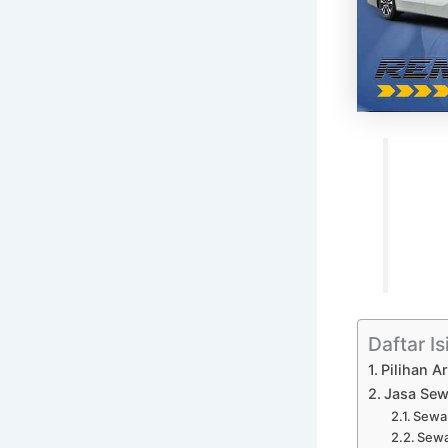
Daftar Is
Pilihan 
Jasa Sew
Sewa 
Sewa