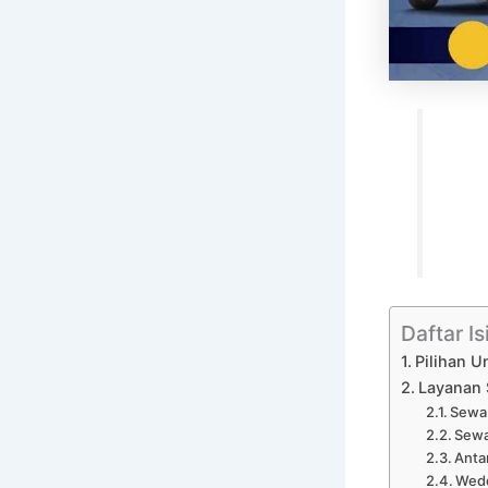
Daftar Is
Pilihan U
Layanan 
Sewa 
Sewa
Anta
Wedd