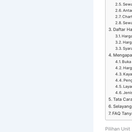
Sewa
Anta
Chart
Sewa
Daftar H
Harga
Harg
Syar
Mengapa 
Buka
Harg
Kaya
Peng
Laya
Jeni
Tata Car
Selayang
FAQ Tany
Pilihan Uni