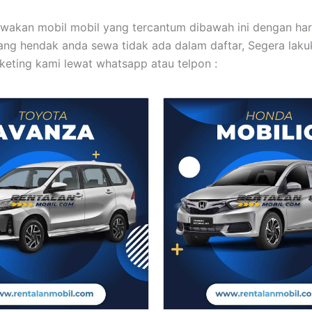
wakan mobil mobil yang tercantum dibawah ini dengan ha
yang hendak anda sewa tidak ada dalam daftar, Segera lak
eting kami lewat whatsapp atau telpon :