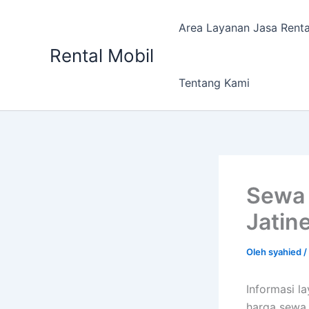
Lewati
ke
Area Layanan Jasa Renta
konten
Rental Mobil
Tentang Kami
Sewa 
Jatin
Oleh
syahied
/
Informasi l
harga sewa 