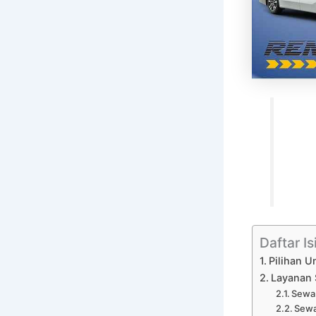
Daftar Is
Pilihan U
Layanan 
Sewa 
Sewa