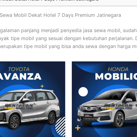
t Sewa Mobil Dekat Hotel 7 Days Premium Jatinegara
alaman panjang menjadi penyedia jasa sewa mobil, sudah
nyak tipe mobil yang sesuai dengan kebutuhan perjalanan. 
 merupakan tipe mobil yang bisa anda sewa dengan harga m