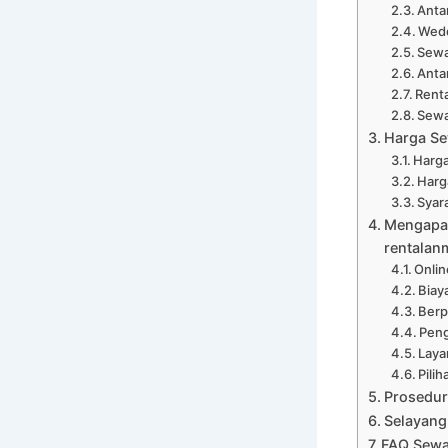
Anta
Wedd
Sewa
Anta
Renta
Sewa
Harga Se
Harga
Harg
Syar
Mengapa 
rentalan
Onli
Biay
Ber
Peng
Laya
Pili
Prosedur
Selayang
FAQ Sewa