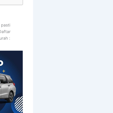
 pasti
Daftar
urah :