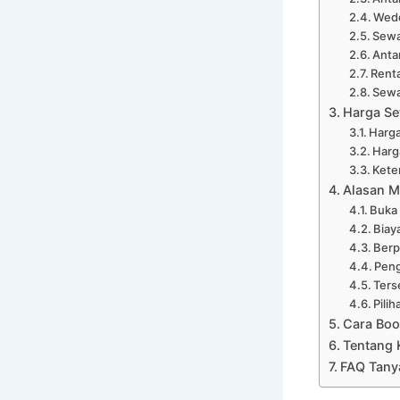
Wedd
Sewa
Anta
Renta
Sewa
Harga Se
Harga
Harga
Kete
Alasan M
Buka
Biay
Ber
Peng
Ters
Pili
Cara Boo
Tentang 
FAQ Tany