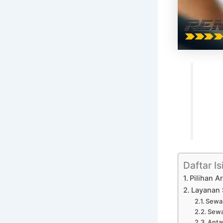
Daftar Is
Pilihan A
Layanan 
Sewa 
Sewa
Anta