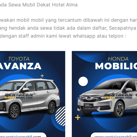
ada Sewa Mobil Dekat Hotel Alma
wakan mobil mobil yang tercantum dibawah ini dengan ha
yang hendak anda sewa tidak ada dalam daftar, Secepatnya
dengan staff admin kami lewat whatsapp atau telpon :