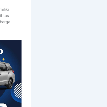
iliki
fitas
 harga