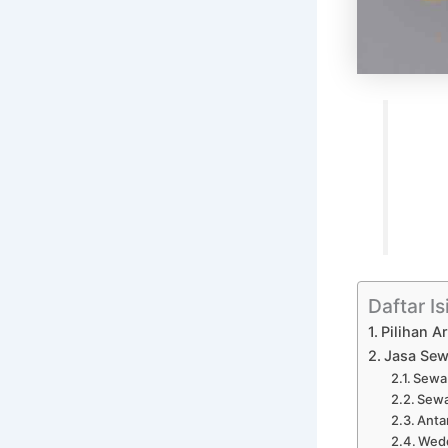
Daftar Is
Pilihan A
Jasa Sew
Sewa 
Sewa
Anta
Wedd