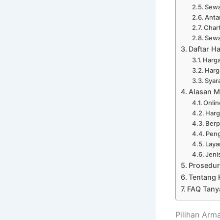
Sewa
Anta
Chart
Sewa
Daftar H
Harga
Harg
Syar
Alasan M
Onli
Harg
Ber
Peng
Laya
Jeni
Prosedur
Tentang 
FAQ Tanya
Pilihan Arm