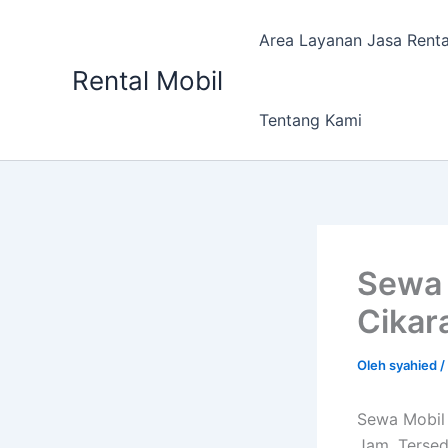
Lewati
ke
Area Layanan Jasa Renta
konten
Rental Mobil
Tentang Kami
Sewa 
Cikar
Oleh
syahied
/
Sewa Mobil 
Jam. Tersedi