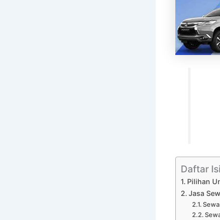
Daftar Is
Pilihan U
Jasa Sewa
Sewa 
Sewa