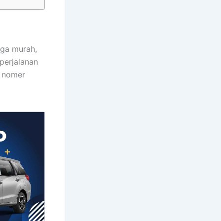
rga murah,
perjalanan
t nomer