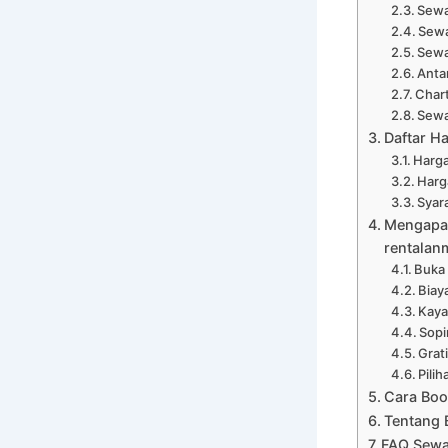
Sewa
Sewa
Sewa
Anta
Chart
Sewa
Daftar Ha
Harga
Harg
Syar
Mengapa 
rentalan
Buka
Biay
Kaya
Sopi
Grat
Pili
Cara Boo
Tentang 
FAQ Sewa 