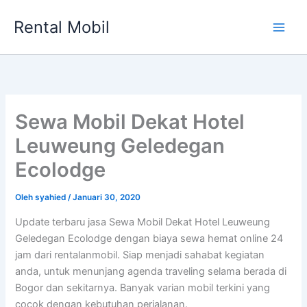
Lewati
Rental Mobil
ke
Main
konten
Men
Sewa Mobil Dekat Hotel
Leuweung Geledegan
Ecolodge
Oleh
syahied
/
Januari 30, 2020
Update terbaru jasa Sewa Mobil Dekat Hotel Leuweung
Geledegan Ecolodge dengan biaya sewa hemat online 24
jam dari rentalanmobil. Siap menjadi sahabat kegiatan
anda, untuk menunjang agenda traveling selama berada di
Bogor dan sekitarnya. Banyak varian mobil terkini yang
cocok dengan kebutuhan perjalanan.