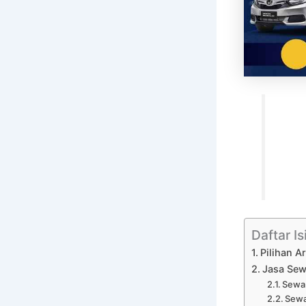
Daftar Is
Pilihan A
Jasa Sew
Sewa 
Sewa