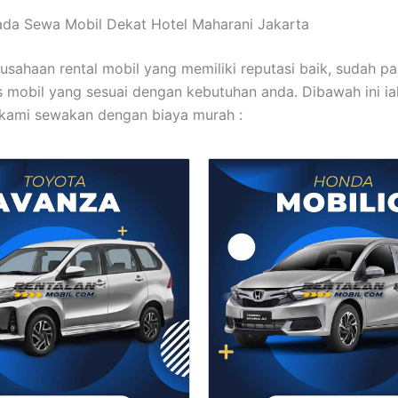
ada Sewa Mobil Dekat Hotel Maharani Jakarta
usahaan rental mobil yang memiliki reputasi baik, sudah pas
s mobil yang sesuai dengan kebutuhan anda. Dibawah ini ial
kami sewakan dengan biaya murah :