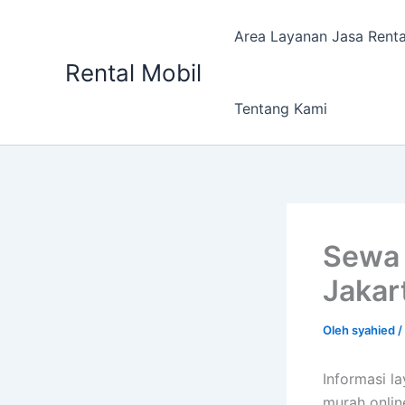
Lewati
ke
Area Layanan Jasa Renta
konten
Rental Mobil
Tentang Kami
Sewa 
Jakar
Oleh
syahied
/
Informasi l
murah onlin