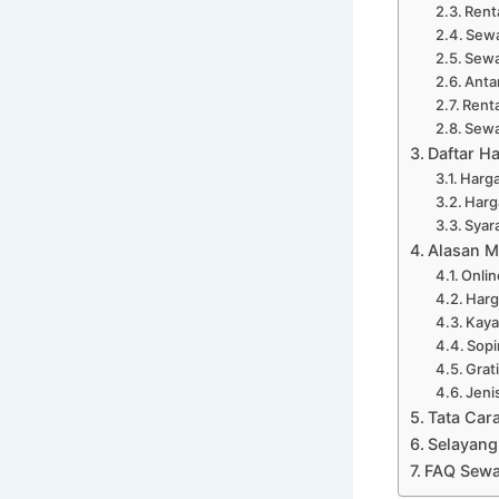
Rent
Sewa
Sewa
Anta
Renta
Sewa
Daftar H
Harga
Harg
Syar
Alasan M
Onli
Harg
Kaya
Sopi
Grat
Jeni
Tata Car
Selayang
FAQ Sewa 