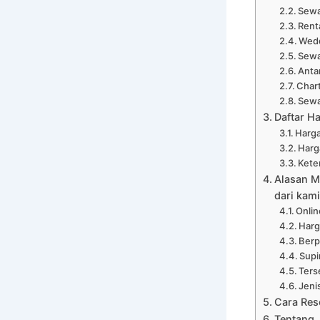
Sewa
Rent
Wedd
Sewa
Anta
Chart
Sewa
Daftar H
Harga
Harga
Kete
Alasan M
dari kami
Onli
Harg
Ber
Supi
Ters
Jeni
Cara Res
Tentang 