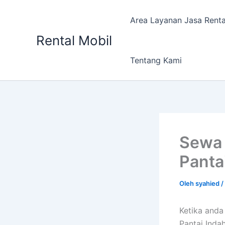
Lewati
ke
Area Layanan Jasa Renta
konten
Rental Mobil
Tentang Kami
Sewa 
Panta
Oleh
syahied
/
Ketika and
Pantai Inda