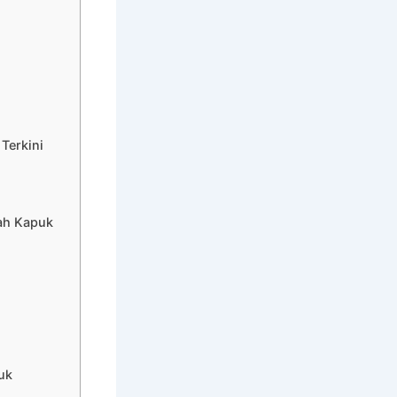
Terkini
ah Kapuk
uk