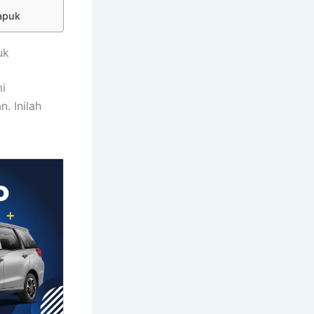
apuk
uk
i
. Inilah