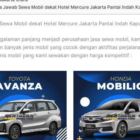
 Jawab Sewa Mobil dekat Hotel Mercure Jakarta Pantai Indah K
t Sewa Mobil dekat Hotel Mercure Jakarta Pantai Indah Kap
galaman panjang menjadi perusahaan jasa sewa mobil, kam
 banyak jenis mobil yang cocok dengan aktifitas perjalanan
nis mobil yang kami sewakan dengan harga kompetitif :