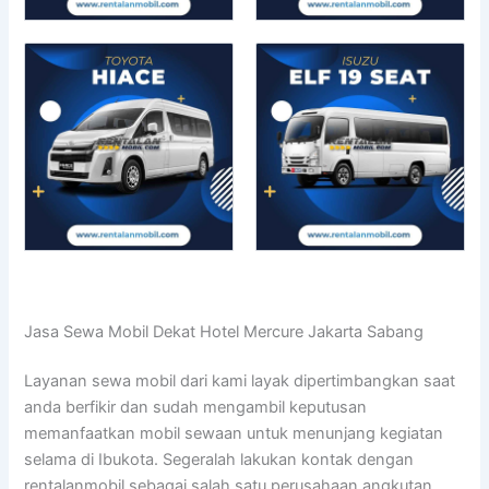
Jasa Sewa Mobil Dekat Hotel Mercure Jakarta Sabang
Layanan sewa mobil dari kami layak dipertimbangkan saat
anda berfikir dan sudah mengambil keputusan
memanfaatkan mobil sewaan untuk menunjang kegiatan
selama di Ibukota. Segeralah lakukan kontak dengan
rentalanmobil sebagai salah satu perusahaan angkutan