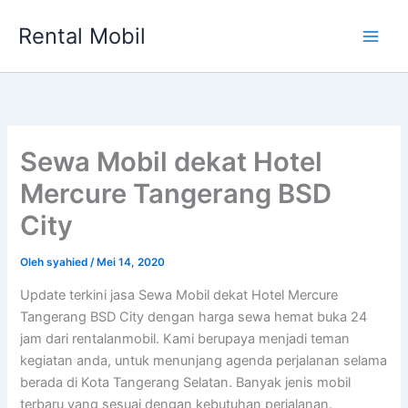
Lewati
Rental Mobil
ke
Main
konten
Men
Sewa Mobil dekat Hotel
Mercure Tangerang BSD
City
Oleh
syahied
/
Mei 14, 2020
Update terkini jasa Sewa Mobil dekat Hotel Mercure
Tangerang BSD City dengan harga sewa hemat buka 24
jam dari rentalanmobil. Kami berupaya menjadi teman
kegiatan anda, untuk menunjang agenda perjalanan selama
berada di Kota Tangerang Selatan. Banyak jenis mobil
terbaru yang sesuai dengan kebutuhan perjalanan.