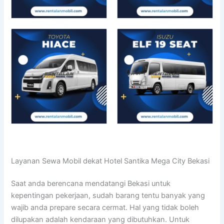
Layanan Sewa Mobil dekat Hotel Santika Mega City Bekasi
Saat anda berencana mendatangi Bekasi untuk
kepentingan pekerjaan, sudah barang tentu banyak yang
wajib anda prepare secara cermat. Hal yang tidak boleh
dilupakan adalah kendaraan yang dibutuhkan. Untuk