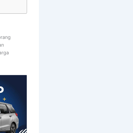
erang
an
arga