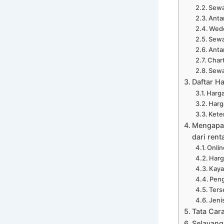
Sewa
Anta
Wedd
Sewa
Anta
Chart
Sewa
Daftar H
Harga
Harg
Kete
Mengapa 
dari rent
Onli
Harg
Kaya
Peng
Ters
Jeni
Tata Car
Selayang