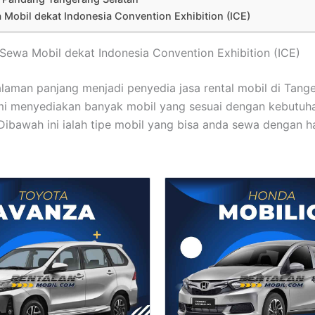
Mobil dekat Indonesia Convention Exhibition (ICE)
t Sewa Mobil dekat Indonesia Convention Exhibition (ICE)
laman panjang menjadi penyedia jasa rental mobil di Tang
mi menyediakan banyak mobil yang sesuai dengan kebutuh
 Dibawah ini ialah tipe mobil yang bisa anda sewa dengan h