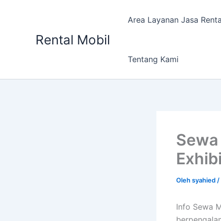
Lewati
ke
Area Layanan Jasa Renta
konten
Rental Mobil
Tentang Kami
Sewa 
Exhibi
Oleh
syahied
/
Info Sewa M
berpengalam