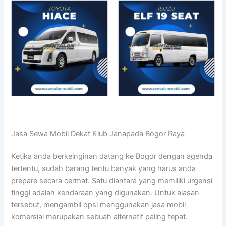
Jasa Sewa Mobil Dekat Klub Janapada Bogor Raya
Ketika anda berkeinginan datang ke Bogor dengan agenda
tertentu, sudah barang tentu banyak yang harus anda
prepare secara cermat. Satu diantara yang memiliki urgensi
tinggi adalah kendaraan yang digunakan. Untuk alasan
tersebut, mengambil opsi menggunakan jasa mobil
komersial merupakan sebuah alternatif paling tepat.