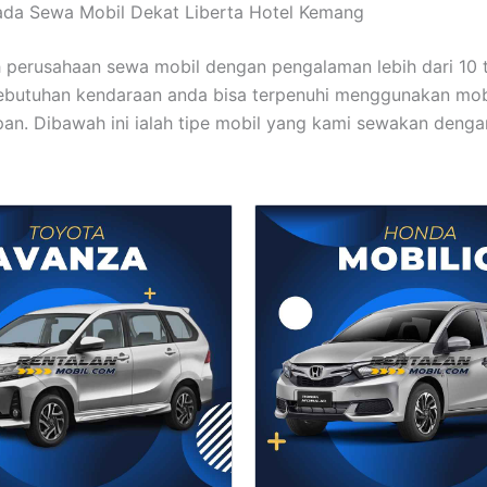
ada Sewa Mobil Dekat Liberta Hotel Kemang
 perusahaan sewa mobil dengan pengalaman lebih dari 10 
ebutuhan kendaraan anda bisa terpenuhi menggunakan mob
pan. Dibawah ini ialah tipe mobil yang kami sewakan denga