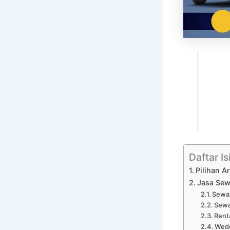
Daftar Is
Pilihan A
Jasa Sew
Sewa 
Sewa
Rent
Wedd