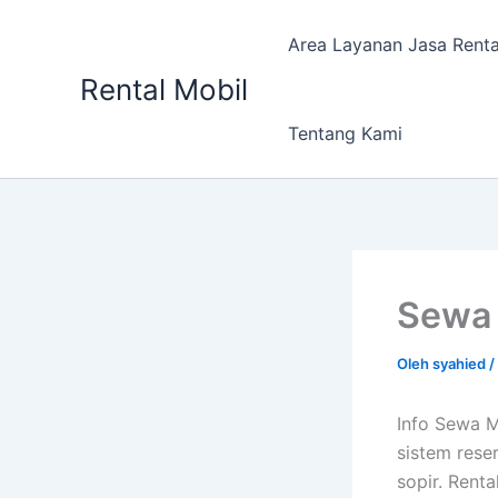
Lewati
ke
Area Layanan Jasa Renta
konten
Rental Mobil
Tentang Kami
Sewa 
Oleh
syahied
/
Info Sewa M
sistem reser
sopir. Rent