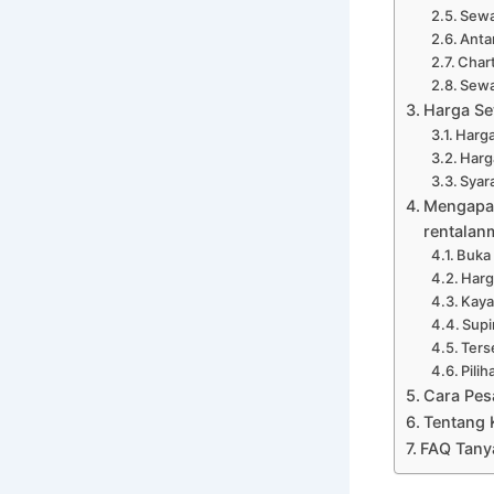
Sewa
Anta
Chart
Sewa
Harga Se
Harga
Harg
Syar
Mengapa 
rentalan
Buka
Harg
Kaya
Supi
Ters
Pili
Cara Pes
Tentang 
FAQ Tany