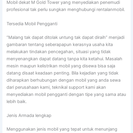
Mobil dekat M Gold Tower yang menyediakan penemudi
profesional tak perlu sungkan menghubungi rentalanmobil.
Tersedia Mobil Pengganti
“Malang tak dapat ditolak untung tak dapat diraih” menjadi
gambaran tentang seberapapun kerasnya usaha kita
melakukan tindakan pencegahan, situasi yang tidak
menyenangkan dapat datang tanpa kita ketahui. Masalah
mesin maupun kelistrikan mobil yang disewa bisa saja
datang disaat keadaan penting. Bila kejadian yang tidak
diharapkan berhubungan dengan mobil yang anda sewa
dari perusahaan kami, teknikal support kami akan
menyediakan mobil pengganti dengan tipe yang sama atau
lebih baik.
Jenis Armada lengkap
Menggunakan jenis mobil yang tepat untuk menunjang