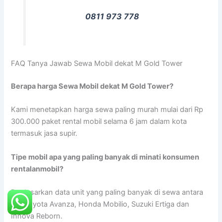
0811 973 778
FAQ Tanya Jawab Sewa Mobil dekat M Gold Tower
Berapa harga Sewa Mobil dekat M Gold Tower?
Kami menetapkan harga sewa paling murah mulai dari Rp
300.000 paket rental mobil selama 6 jam dalam kota
termasuk jasa supir.
Tipe mobil apa yang paling banyak di minati konsumen
rentalanmobil?
Berdasarkan data unit yang paling banyak di sewa antara
lain Toyota Avanza, Honda Mobilio, Suzuki Ertiga dan
Innova Reborn.