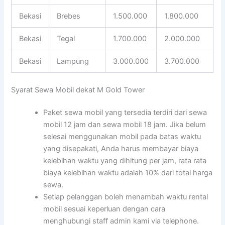
Bekasi
Brebes
1.500.000
1.800.000
Bekasi
Tegal
1.700.000
2.000.000
Bekasi
Lampung
3.000.000
3.700.000
Syarat Sewa Mobil dekat M Gold Tower
Paket sewa mobil yang tersedia terdiri dari sewa
mobil 12 jam dan sewa mobil 18 jam. Jika belum
selesai menggunakan mobil pada batas waktu
yang disepakati, Anda harus membayar biaya
kelebihan waktu yang dihitung per jam, rata rata
biaya kelebihan waktu adalah 10% dari total harga
sewa.
Setiap pelanggan boleh menambah waktu rental
mobil sesuai keperluan dengan cara
menghubungi staff admin kami via telephone.