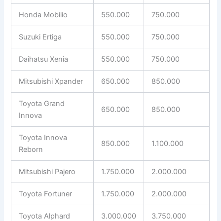
Honda Mobilio
550.000
750.000
Suzuki Ertiga
550.000
750.000
Daihatsu Xenia
550.000
750.000
Mitsubishi Xpander
650.000
850.000
Toyota Grand
650.000
850.000
Innova
Toyota Innova
850.000
1.100.000
Reborn
Mitsubishi Pajero
1.750.000
2.000.000
Toyota Fortuner
1.750.000
2.000.000
Toyota Alphard
3.000.000
3.750.000