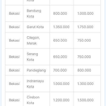
Bandung
Bekasi
800.000
1.000.000
Kota
Bekasi
Garut Kota
1.350.000
1.750.000
Cilegon,
Bekasi
650.000
750.000
Merak
Serang
Bekasi
650.000
750.000
Kota
Bekasi
Pandeglang
700.000
800.000
Indramayu
Bekasi
1.000.000
1.300.000
Kota
Cirebon
Bekasi
1.200.000
1.500.000
Kota