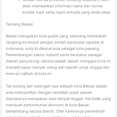
akan memberikan informasi nama dan nomer
kontak supir serta nopol armada yang anda sewa
Tentang Bekasi
Bekasi merupakan kota padat yang sekarang menduduki
rangking ke empat dengan jumlah penduduk tepadat di
Indonesia, kota ini dikenal pula sebagai kota pejuang.
Perkembangan sektor industri serta berstatus sebagai
daerah penyokong Jakarta adalah alasan mengapa kota ini
menjadi tujuan banyak orang dari daerah untuk tinggal dan
mencari nafkah di kota ini.
Tak kurang dari setengah luas wilayah kota Bekasi adalah
area metropolitan dengan sembilan puluh persen
diantaranya merupakan area tempat tinggal. Hal itulah yang
membuat pertumbuhan ekonomi di kota Bekasi
berkembang secara drastis. Oleh karenanya pemerintah