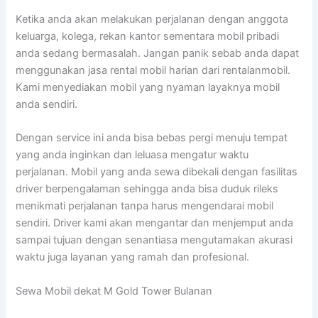
Ketika anda akan melakukan perjalanan dengan anggota
keluarga, kolega, rekan kantor sementara mobil pribadi
anda sedang bermasalah. Jangan panik sebab anda dapat
menggunakan jasa rental mobil harian dari rentalanmobil.
Kami menyediakan mobil yang nyaman layaknya mobil
anda sendiri.
Dengan service ini anda bisa bebas pergi menuju tempat
yang anda inginkan dan leluasa mengatur waktu
perjalanan. Mobil yang anda sewa dibekali dengan fasilitas
driver berpengalaman sehingga anda bisa duduk rileks
menikmati perjalanan tanpa harus mengendarai mobil
sendiri. Driver kami akan mengantar dan menjemput anda
sampai tujuan dengan senantiasa mengutamakan akurasi
waktu juga layanan yang ramah dan profesional.
Sewa Mobil dekat M Gold Tower Bulanan