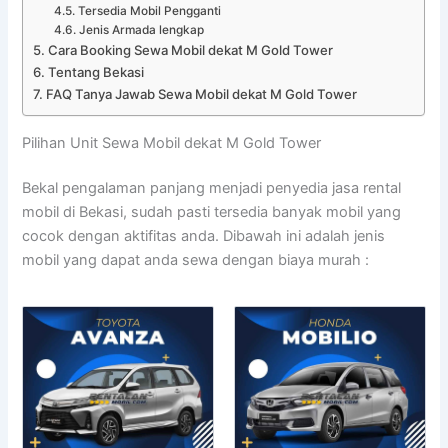
Tersedia Mobil Pengganti
Jenis Armada lengkap
Cara Booking Sewa Mobil dekat M Gold Tower
Tentang Bekasi
FAQ Tanya Jawab Sewa Mobil dekat M Gold Tower
Pilihan Unit Sewa Mobil dekat M Gold Tower
Bekal pengalaman panjang menjadi penyedia jasa rental
mobil di Bekasi, sudah pasti tersedia banyak mobil yang
cocok dengan aktifitas anda. Dibawah ini adalah jenis
mobil yang dapat anda sewa dengan biaya murah :