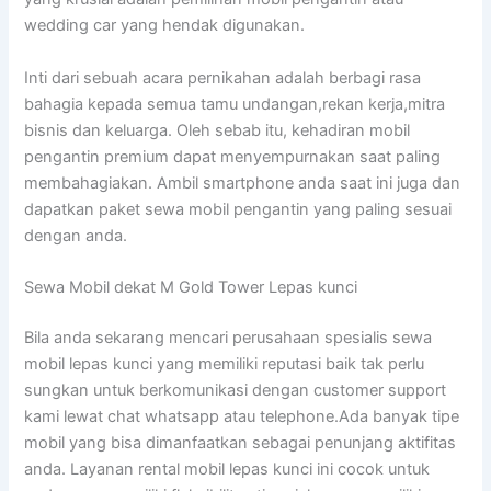
wedding car yang hendak digunakan.
Inti dari sebuah acara pernikahan adalah berbagi rasa
bahagia kepada semua tamu undangan,rekan kerja,mitra
bisnis dan keluarga. Oleh sebab itu, kehadiran mobil
pengantin premium dapat menyempurnakan saat paling
membahagiakan. Ambil smartphone anda saat ini juga dan
dapatkan paket sewa mobil pengantin yang paling sesuai
dengan anda.
Sewa Mobil dekat M Gold Tower Lepas kunci
Bila anda sekarang mencari perusahaan spesialis sewa
mobil lepas kunci yang memiliki reputasi baik tak perlu
sungkan untuk berkomunikasi dengan customer support
kami lewat chat whatsapp atau telephone.Ada banyak tipe
mobil yang bisa dimanfaatkan sebagai penunjang aktifitas
anda. Layanan rental mobil lepas kunci ini cocok untuk