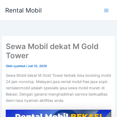
Lewati
Rental Mobil
ke
Main
konten
Men
Sewa Mobil dekat M Gold
Tower
Oleh
syahied
/
Juli 10, 2020
Sewa Mobil dekat M Gold Tower terbaik bisa booking mobil
24 jam nonstop. Melayani jasa rental mobil free jasa sopir.
rentalanmobil adalah spesialis jasa sewa mobil murah di
Bekasi. Dengan garansi menghadirkan service berkualitas
demi rasa nyaman aktifitas anda.