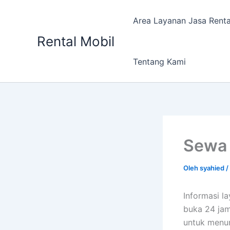
Lewati
ke
Area Layanan Jasa Renta
konten
Rental Mobil
Tentang Kami
Sewa 
Oleh
syahied
/
Informasi 
buka 24 jam
untuk menun