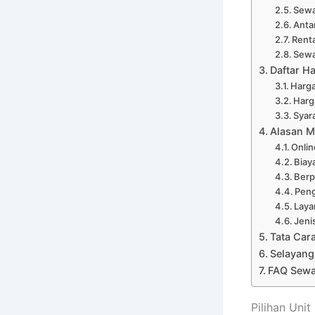
Sewa
Anta
Renta
Sewa
Daftar H
Harga
Harg
Syar
Alasan M
Onli
Biay
Ber
Peng
Laya
Jeni
Tata Car
Selayang
FAQ Sewa
Pilihan Uni