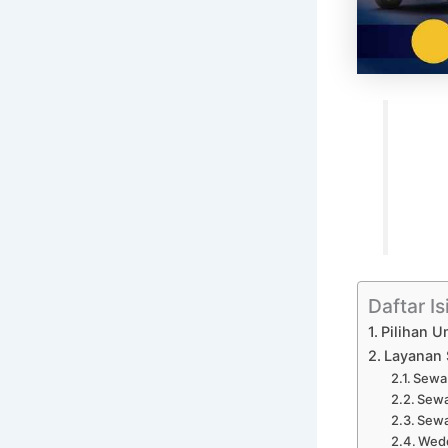
Daftar Is
Pilihan U
Layanan 
Sewa 
Sewa
Sewa
Wedd