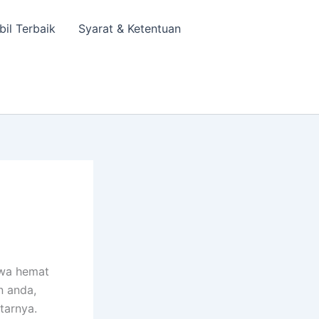
bil Terbaik
Syarat & Ketentuan
h
ewa hemat
n anda,
tarnya.