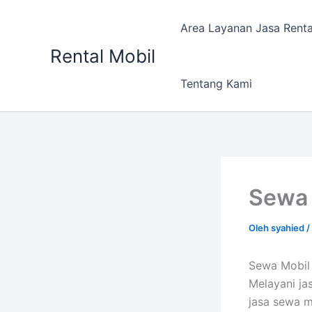
Lewati
ke
Area Layanan Jasa Renta
konten
Rental Mobil
Tentang Kami
Sewa 
Oleh
syahied
/
Sewa Mobil 
Melayani ja
jasa sewa m