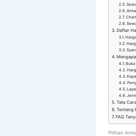
Sewa
Anta
Chart
Sewa
Daftar H
Harga
Harg
Syar
Mengapa 
Buka
Harg
Kaya
Peng
Laya
Jeni
Tata Car
Tentang 
FAQ Tany
Pilihan Arm